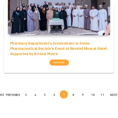
Pharmacy Department's Involvement in Oman
Pharmaceutical Society's Event at Novotel Muscat Hotel,
Supported by Bristol Myers
READ MORE
RST
PREVIOUS
2
3
4
5
6
7
8
9
10
11
NEXT