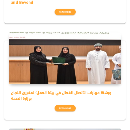
and Beyond
READ MORE
ورشة( مهارات الأتصال الفعال في بيئة العمل) لمقرري اللجان
بوزارة الصحة
READ MORE