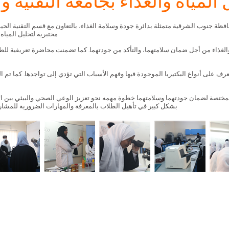
لمياه والغذاء بجامعة التقنية وا
فظة جنوب الشرقية متمثلة بدائرة جودة وسلامة الغذاء، بالتعاون مع قسم التقنية الحيوي
مختبرية لتحليل المياه والغذاء، حيث ح
الغذاء من أجل ضمان سلامتهما، والتأكد من جودتهما. كما تضمنت محاضرة تعريفية لل
عرف على أنواع البكتيريا الموجودة فيها وفهم الأسباب التي تؤدي إلى تواجدها. كما تم ا
المختصة لضمان جودتهما وسلامتهما خطوة مهمه نحو تعزيز الوعي الصحي والبيئي بين الأج
بشكل كبير في تأهيل الطلاب بالمعرفة والمهارات الضرورية للمشارك