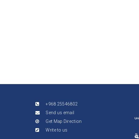
+968 25546802
Send us email
Get Map Direction
Write to us