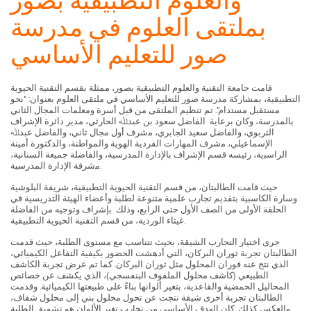
والعلوم التطبيقية بصور
بملتقى العلوم في مدرسة
صور للتعليم الأساسي
قامت جامعة التقنية والعلوم التطبيقية بصور، ممثلة بقسم التقنية الحيوية
التطبيقية، بمشاركة مدرسة صور للتعليم الأساسي في ملتقى العلوم بعنوان: "نحو
مستقبل مستدام". تم تنظيم الملتقى من قبل أسرة ومعلمات المجال الثاني
بالمدرسة، وكان ﺑﺮﻋﺎﻳﺔ الفاضل ﺳﻌﻮد بن ﻋﺒﺪﷲ اﻟﺤﺎرﺛﻲ، ﻣﺪﻳﺮ داﺋﺮة الإشراف
اﻟﺘﺮﺑﻮي، والفاضل ﺳﻌﻴﺪ اﻟﺠﺎﺑﺮي، ﻣشرف أول ﻣﺠﺎل ﺛﺎﻧﻲ، والفاضل ﻋﺒﺪﷲ
الإﺳﻤﺎﻋﻴﻠﻲ، ﻣشرف اﻟﻤﻬﺎرات اﻟﻔﺮدية اﻟﻬﻮﻳﺔ واﻟﻤﻮاﻃﻨﺔ، واﻟﺪﻛﺘﻮرة أﻣﻴﻨﺔ
اﻟﺮاﺳﺒية، رﺋﻴﺴﻪ ﻗﺴﻢ الإشراف بالإدارة اﻟﻤﺪرﺳﻴﺔ، والفاضلة ﺟﻤﻴﻌﺔ اﻟﺴﻨﺎﻧﻴﺔ،
ﻣشرﻓﺔ الإدارة اﻟﻤﺪرﺳﻴﺔ.
حيث قامت الطالبتان، من قسم التقنية الحيوية التطبيقية، شريفة البلوشية
وسارة الكاسبية بتقديم تجارب علمية متنوعة لطلبة وأعضاء الهيئة التدريسية في
الحلقة الأولى من الصف الأول حتى الرابع، وذلك بإشراف وتوجيه من الفاضلة
غيثاء الوردية، من قسم التقنية الحيوية التطبيقية.
جرى اختيار التجارب الشيقة، بحيث تتناسب مع مستوى الطلبة، حيث قدمت
الطالبتان تجربة ثوران البركان، التي أدهشت الحضور بكيفية التفاعل الكيميائي،
الذي نتج عنه فوران المحلول مثل ثوران البركان. كما تم عرض تجربة الكاشف
الطبيعي (كاشف محلول الملفوف البنفسجي)، الذي يكشف عن خصائص
المحاليل الحمضية والقاعدية، بتغير ألوانها بناءً على طبيعتها الكيميائية. وقدمت
الطالبتان تجربة أخرى شيقة نتجت عن تحول محلول بني إلى محلول شفاف،
والعكس كذلك. كان الهدف الأساسي من تجارب تغير الألوان هو تشويق الطلبة