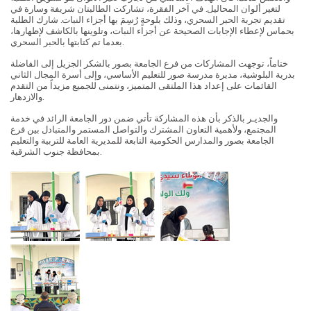
لتغير ألوان المحاليل. في آخر الفقرة، تشاركت الطالبتان شريفة وسارة في
تقديم تجربة الحبر السحري، وذلك بلوحةٍ رُسِمَ بها أجزاء النبات. شارك الطلبة
بحماس لإعطاء الإجابات الصحيحة عن أجزاء النبات، وتلوينها بالكاشف لإظهارها،
بعدما تم كتابتها بالحبر السحري.
ختاماً، توجهت المشاركات من فرع الجامعة بصور بالشكر الجزيل إلى الفاضلة
بدرية البلوشية، مديرة مدرسة صور للتعليم الأساسي، وإلى أسرة المجال الثاني
القائمات على إعداد هذا الملتقى المتميز، ونتمنى للجميع مزيداً من التقدم
والازدهار.
والجديـر بالذكر بأن هذه المشاركة تأتي ضمن دور الجامعة الرائد في خدمة
المجتمع، ولأهمية التعاون المشترك والتواصل المستمر والمتبادل بين فرع
الجامعة بصور والمدارس الحكومية التابعة للمديرية العامة للتربية والتعليم
بمحافظة جنوب الشرقية.