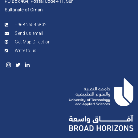
PO Box 484, Postal Code 411, Sur
Sultanate of Oman
+968 25546802
Send us email
Get Map Direction
Write to us