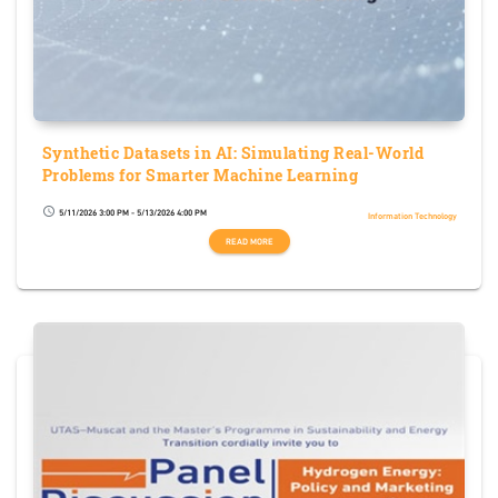
Synthetic Datasets in AI: Simulating Real-World
Problems for Smarter Machine Learning
5/11/2026 3:00 PM - 5/13/2026 4:00 PM
schedule
Information Technology
READ MORE