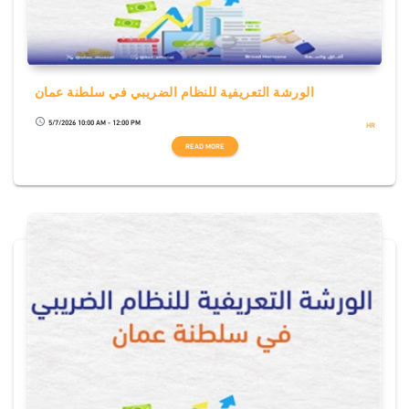
الورشة التعريفية للنظام الضريبي في سلطنة عمان
5/7/2026 10:00 AM - 12:00 PM
schedule
HR
READ MORE