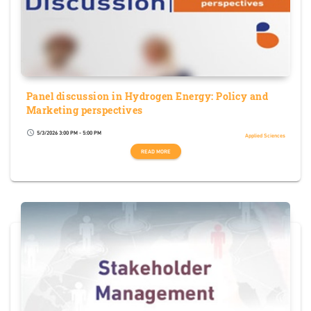
Panel discussion in Hydrogen Energy: Policy and
Marketing perspectives
5/3/2026 3:00 PM - 5:00 PM
schedule
Applied Sciences
READ MORE