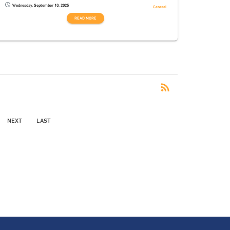
Wednesday, September 10, 2025
schedule
General
READ MORE
RSS
rss_feed
NEXT
LAST