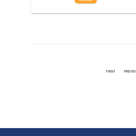
READ MORE
FIRST
PREVI