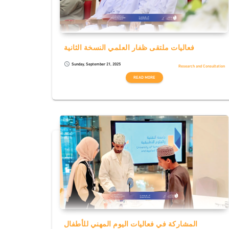
فعاليات ملتقى ظفار العلمي النسخة الثانية
Sunday, September 21, 2025
schedule
Research and Consultation
READ MORE
المشاركة في فعاليات اليوم المهني للأطفال