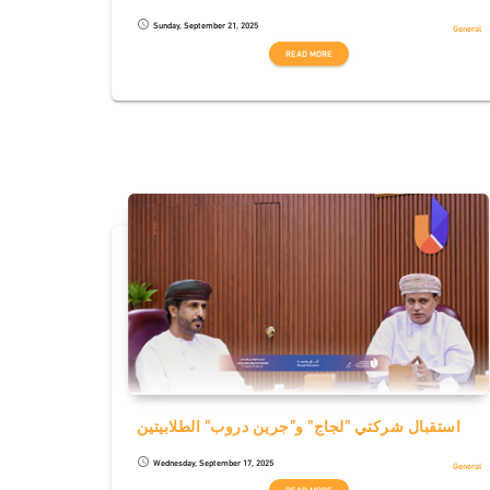
Sunday, September 21, 2025
schedule
General
READ MORE
استقبال شركتي "لجاج" و"جرين دروب" الطلابيتين
Wednesday, September 17, 2025
schedule
General