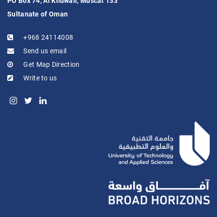
PO Box 74, Al Khuwair, Muscat 133
Sultanate of Oman
+968 24114008
Send us email
Get Map Direction
Write to us