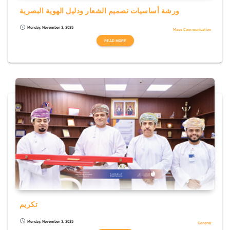
ورشة أساسيات تصميم الشعار ودليل الهوية البصرية
Monday, November 3, 2025
schedule
Mass Communication
READ MORE
تكريم
Monday, November 3, 2025
schedule
General