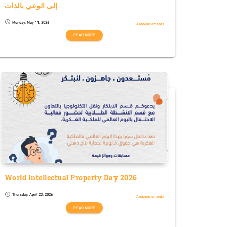
إلى الوعي بالذات
Monday, May 11, 2026
schedule
Announcements
READ MORE
World Intellectual Property Day 2026
Thursday, April 23, 2026
schedule
Announcements
READ MORE