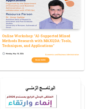
Online Workshop: "AI-Supported Mixed
Methods Research with MAXQDA: Tools,
Techniques, and Applications"
Monday, May 18, 2026
schedule
Economics and Business Administration
READ MORE