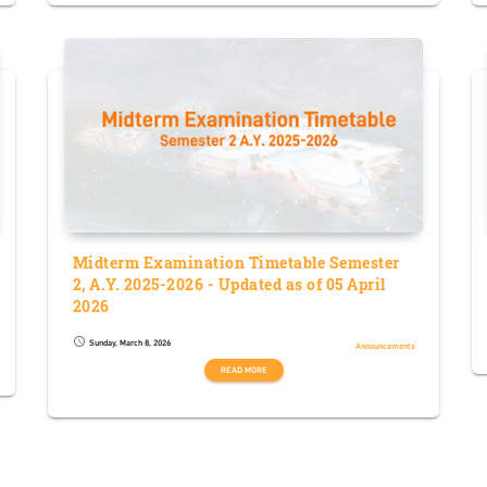
Midterm Examination Timetable Semester
2, A.Y. 2025-2026 - Updated as of 05 April
2026
Sunday, March 8, 2026
schedule
Announcements
READ MORE