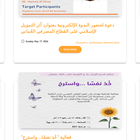
دعوة لحضور الندوة الإلكترونية بعنوان: أثر التمويل
الإسلامي على القطاع المصرفي العُماني
Sunday, May 17, 2026
schedule
Economics and Business Administration
READ MORE
"فعالية "خُذ نفسًا… واسترخِ