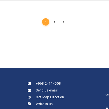
1
2
3
+968 24114008
Send us email
Get Map Direction
Write to us