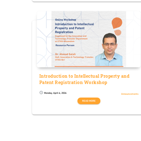
Introduction to Intellectual Property and
Patent Registration Workshop
Monday, April 6, 2026
schedule
Announcements
READ MORE