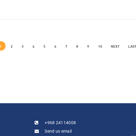
1
2
3
4
5
6
7
8
9
10
NEXT
LAS
+968 24114008
Send us email