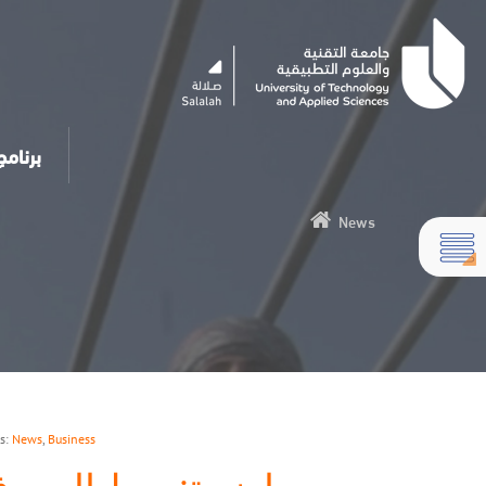
art Chatbot
News
es:
News
,
Business