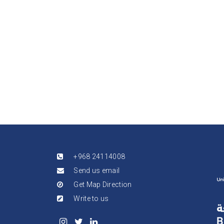
+968 24114008
Send us email
Get Map Direction
Write to us