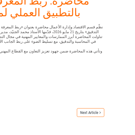
محاضرة: ربط المعرفة 
بالتطبيق العملي لم
نظّم قسم الاقتصاد وإدارة الأعمال محاضرة بعنوان «ربط المعرفة ال
التدقيق» بتاريخ 21 مايو 2026، قدّمها الأستاذ محم
تناولت المحاضرة أبرز الممارسات والمعايير المهنية في مجال التد
في المحاسبة والتدقيق، مع تسليط الضوء على ربط الجانب الأك
وتأتي هذه المحاضرة ضمن جهود تعزيز التعاون مع القطاع المهني
Next Article