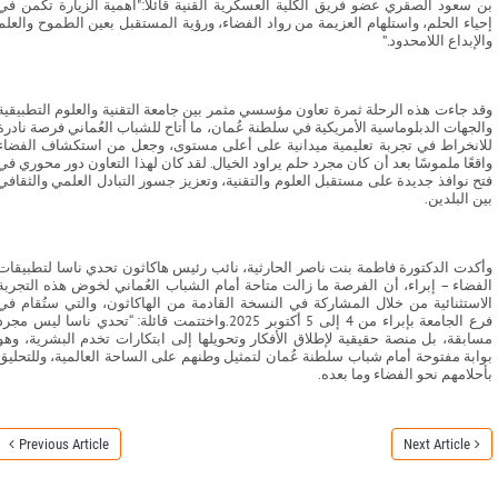
بن سعود الصقري عضو فريق الكلية العسكرية القنية قائلًا:"أهمية الزيارة تكمن في
إحياء الحلم، واستلهام العزيمة من رواد الفضاء، ورؤية المستقبل بعين الطموح والعلم
والإبداع اللامحدود.”
وقد جاءت هذه الرحلة ثمرة تعاون مؤسسي مثمر بين جامعة التقنية والعلوم التطبيقية
والجهات الدبلوماسية الأمريكية في سلطنة عُمان، ما أتاح للشباب العُماني فرصة نادرة
للانخراط في تجربة تعليمية ميدانية على أعلى مستوى، وجعل من استكشاف الفضاء
واقعًا ملموسًا بعد أن كان مجرد حلم يراود الخيال. لقد كان لهذا التعاون دور محوري في
فتح نوافذ جديدة على مستقبل العلوم والتقنية، وتعزيز جسور التبادل العلمي والثقافي
بين البلدين.
وأكدت الدكتورة فاطمة بنت ناصر الحارثية، نائب رئيس هاكاثون تحدي ناسا لتطبيقات
الفضاء – إبراء، أن الفرصة ما زالت متاحة أمام الشباب العُماني لخوض هذه التجربة
الاستثنائية من خلال المشاركة في النسخة القادمة من الهاكاثون، والتي ستُقام في
فرع الجامعة بإبراء من 4 إلى 5 أكتوبر 2025.واختتمت قائلة: “تحدي ناسا ليس مجر
مسابقة، بل منصة حقيقية لإطلاق الأفكار وتحويلها إلى ابتكارات تخدم البشرية، وهو
بوابة مفتوحة أمام شباب سلطنة عُمان لتمثيل وطنهم على الساحة العالمية، وللتحليق
بأحلامهم نحو الفضاء وما بعده.
Previous Article
Next Article