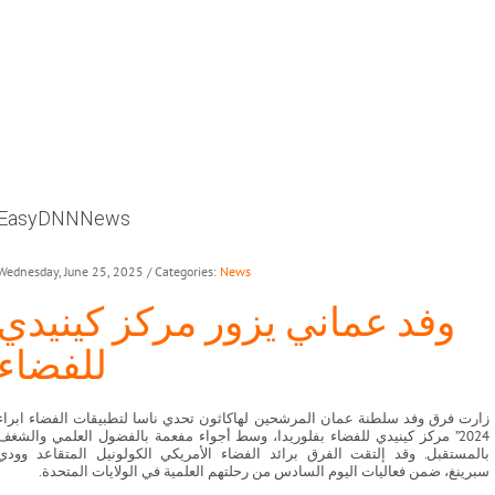
EasyDNNNews
Wednesday, June 25, 2025
/ Categories:
News
وفد عماني يزور مركز كينيدي
للفضاء
زارت فرق وفد سلطنة عمان المرشحين لهاكاثون تحدي ناسا لتطبيقات الفضاء ابراء
2024” مركز كينيدي للفضاء بفلوريدا، وسط أجواء مفعمة بالفضول العلمي والشغف
بالمستقبل. وقد إلتقت الفرق برائد الفضاء الأمريكي الكولونيل المتقاعد وودي
سبرينغ، ضمن فعاليات اليوم السادس من رحلتهم العلمية في الولايات المتحدة.