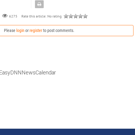
Rate this article:
No rating
6275
Please
login
or
register
to post comments.
EasyDNNNewsCalendar