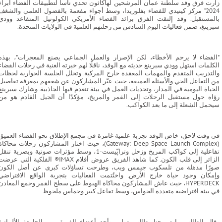
زارت فرق وفد سلطنة عمان المرشحين لهاكاثون تحدي ناسا لتطبيقات الفضاء ابراء
2024” مركز كينيدي للفضاء بفلوريدا، وسط أجواء مفعمة بالفضول العلمي والشغف
بالمستقبل. وقد إلتقت الفرق برائد الفضاء الأمريكي الكولونيل المتقاعد وودي
سبرينغ، ضمن فعاليات اليوم السادس من رحلتهم العلمية في الولايات المتحدة.
"الفضاء لا يرحم الأخطاء، لكن الإصرار والعمل الجماعي يصنع المعجزات"، بهذه
الكلمات استهل وودي سبرينغ حديثه مع الوفد، ناقلًا لهم خبرته الغنية في رحلات الفضاء
والتدريب المتقدم والمهمات المعقدة خارج المركبة. وتخلل الجلسة الحوارية لحظات
من التفاعل الحي والأسئلة العميقة، حيث عبّر المشاركون عن شغفهم بمعرفة تفاصيل
الحياة اليومية في المدار، وتحديات العمل في بيئة تنعدم فيها الجاذبية. وشارك سبرينغ
رؤاه حول مستقبل الرحلات إلى القمر والمريخ، مؤكدًا أن الجيل القادم هو من
سيحمل الشعلة إلى ما بعد الكواكب.
في وقت لاحق، خاض الوفد تجربة علمية غامرة في مجمع الإطلاق نحو الفضاء العميق
(Gateway: Deep Space Launch Complex)، حيث اختار المشاركون رحلات محاكاة
تفاعلية إلى كواكب المريخ وزحل وتراپّيست-1، وسط مؤثرات صوتية وبصرية تنق
الزائر إلى قلب الكون. كما شاهد الفريق عروض أفلام IMAX®️ الفلكية التي عرض
صورًا مذهلة من تلسكوب جيمس ويب، وطرحت تساؤلات كبرى عن أصل الكون
وإمكان وجود حياة خارج الأرض. واختُتمت الفعاليات بتجربة الواقع الافتراضي
HYPERDECK، حيث عاش المشاركون محاكاة الهبوط على سطح القمر وجمع المعادن
في بيئة افتراضية متعددة الحواس، وسط تفاعل كبير وحماس ملحوظ.
وقال الطالب مارتن حنا، طالب دولي وأحد أعضاء الفريق من الجامعة الألمانية