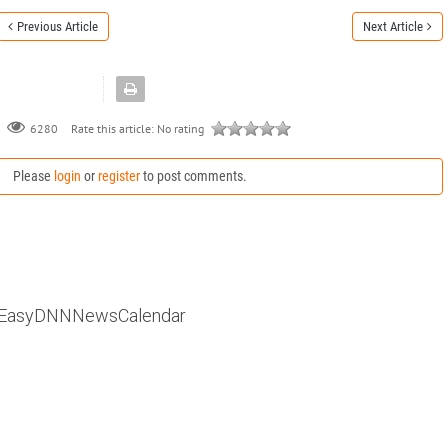
Previous Article
Next Article
Rate this article:
No rating
6280
Please
login
or
register
to post comments.
EasyDNNNewsCalendar