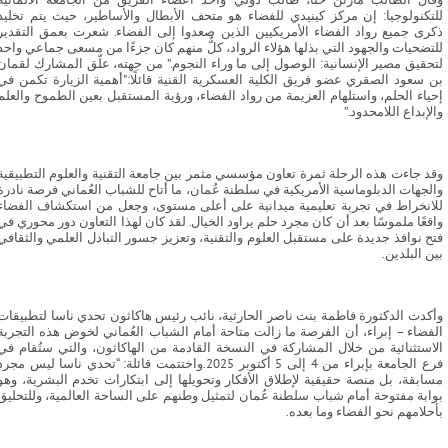
للتكنولوجيا: إن مركز كينيدي للفضاء هو متحف الأبطال والأساطير، حيث يتم تخليد
ذكرى جميع رواد الفضاء الأمريكيين الذين صعدوا إلى الفضاء. شعرت بعمق التقدير
للتضحيات والجهود التي بذلها هؤلاء الرواد، كلٌّ منهم كان جزءًا من مسعى جماعي واحد
لتحقيق مصير الإنسانية: الوصول إلى ما وراء النجوم.” من جهته، علّق المشارك لقمان
بن سعود الصقري عضو فريق الكلية العسكرية القنية قائلًا:"أهمية الزيارة تكمن في
إحياء الحلم، واستلهام العزيمة من رواد الفضاء، ورؤية المستقبل بعين الطموح والعلم
والإبداع اللامحدود.”
وقد جاءت هذه الرحلة ثمرة تعاون مؤسسي مثمر بين جامعة التقنية والعلوم التطبيقية
والجهات الدبلوماسية الأمريكية في سلطنة عُمان، ما أتاح للشباب العُماني فرصة نادرة
للانخراط في تجربة تعليمية ميدانية على أعلى مستوى، وجعل من استكشاف الفضاء
واقعًا ملموسًا بعد أن كان مجرد حلم يراود الخيال. لقد كان لهذا التعاون دور محوري في
فتح نوافذ جديدة على مستقبل العلوم والتقنية، وتعزيز جسور التبادل العلمي والثقافي
بين البلدين.
وأكدت الدكتورة فاطمة بنت ناصر الحارثية، نائب رئيس هاكاثون تحدي ناسا لتطبيقات
الفضاء – إبراء، أن الفرصة ما زالت متاحة أمام الشباب العُماني لخوض هذه التجربة
الاستثنائية من خلال المشاركة في النسخة القادمة من الهاكاثون، والتي ستُقام في
فرع الجامعة بإبراء من 4 إلى 5 أكتوبر 2025.واختتمت قائلة: “تحدي ناسا ليس مجر
مسابقة، بل منصة حقيقية لإطلاق الأفكار وتحويلها إلى ابتكارات تخدم البشرية، وهو
بوابة مفتوحة أمام شباب سلطنة عُمان لتمثيل وطنهم على الساحة العالمية، وللتحليق
بأحلامهم نحو الفضاء وما بعده.