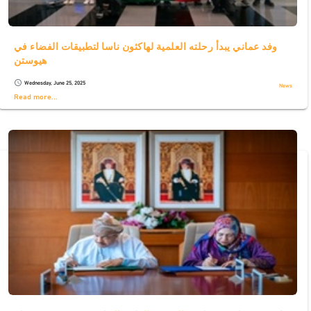
وفد عماني يبدأ رحلته العلمية لهاكثون ناسا لتطبيقات الفضاء في
هيوستن
Wednesday, June 25, 2025
schedule
News
Read more...