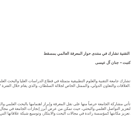
التقنية تشارك في منتدى حوار المعرفة العالمي بمسقط
كتبت – جنان آل عيسى
تشارك جامعة التقنية والعلوم التطبيقية متمثلة في قطاع الدراسات العليا والبحث 
العلاقات والتعاون الدولي، والممثل الخاص لجلالة السلطان، والذي يقام خلال الفترة 27-28 يناير الجاري بمركز عمان للمؤتمرات والمعارض.
لتعزيز التواصل العلمي والبحثي، حيث تمكن من عرض أبرز إنجازات الجامعة في مجال الب
تعزيز مكانتها كمؤسسة رائدة في مجالات البحث والابتكار، وتوسيع شبكة علاقاتها التي تدعم تطوير مشاريعها المستقبلية، بما يسهم في تعزيز البحث العلمي والابتكار والتنمية المستدامة وفي تحقيق رؤية عمان 2040.