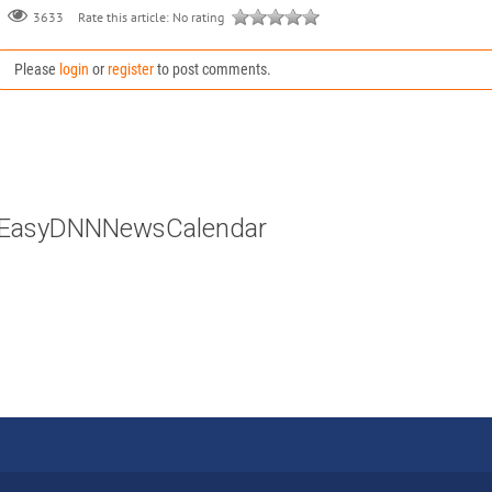
Rate this article:
No rating
3633
Please
login
or
register
to post comments.
EasyDNNNewsCalendar