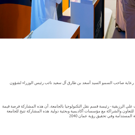
حت رعاية صاحب السمو السيد أسعد بن طارق آل سعيد نائب رئيس الوزراء لشؤون
إبراز اهتمامها بالبحث العلمي والمبادرات والإنجازات التي حققتها حتى العام الأكاديمي 2024-2025م . وأشارت سمية بنت علي الرزيقية - رئيسة قسم نقل التكنولوجيا بالجامعة، أن هذه المشاركة فرصة قيمة
للتعاون والشراكة مع مؤسسات أكاديمية وبحثية دولية. هذه المشاركة تتيح للجامعة