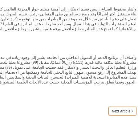
وأشار محفوظ الصباغ، رئيس قسم الابتكار، إلى أهمية منتدى حوار المعرفة العالمي كمنصة
ريالاعمانيا. كما تمنح هذه المبادرة جائزة أفضل ورقة علمية منشورة، وجائزة أفضل باحث وجائزة أفضل فرع من أفرع الجامعة في مجال الذكاء الإصطناعي.
الجهود وفيما يتعلق بترتيب المؤسسات المحلية حسب عدد الأبحاث العلمية المنشورة والمصنفة بواسطة سكوبس، تحتل جامعة التقنية والعلوم التطبيقية الترتيب الثاني على مستوى سلطنة عمان بعدد (3165) بحثا مفهرسا في سكوبس.
Next Article