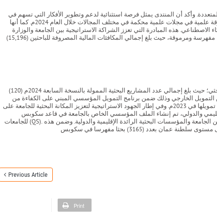
لمتعددة. وأكد أن المنتدى يمثل فرصة استثنائية لدعم وتطوير الأفكار التي تسهم في
بناء مستقبل أكثر إشراقًا وقد وضح د.سالم بن بطي المقبالي - رئيس قسم البحوث من خلال المشاركة في المعرض المصاحب للمنتدى أن الجامعة نشرت ما يزيد عن 800 ورقة علمية في مجلات علمية محكمة في مختلف المجالات خلال العام 2024م. كما أنها
 توقيع مذكرة تعاون مع وزارة النقل والاتصالات وتقنية المعلومات في يوليو 2023م لاطلاق مبادرة صناع الذكاء الاصطناعي. هذه المبادرة التي تعزز الشراكة الاستراتيجية بين الجامعة والوزارة
لدعم المؤشرات الدولية في هذا المجال. ومن أحد مخرجات هذه المبادرة في العام 2024م، تم نشر عدد (78) ورقة علمية في مجال الذكاء الاصطناعي وذلك في مجلات علمية مفهرسة ومرموقة، حيث بلغ إجمالي المكافئات المالية المصروفة للباحثين (15,196)
وأضاف أن برنامج الدعم أو التمويل الداخلي من الجامعة يشير إلى وجود زيادة في عدد المشاريع البحثية الممولة مصحوبا بزيادة المبالغ المالية المرصودة لتعزيز الحراك البحثي؛ حيث بلغ إجمالي عدد المشاريع البحثية الممولة بالنسخة السابعة 2024م (120)
76,11) ريالاً عمانيًا، مقابل (99) مشروعا بحثيا بلغت تكلفتها المالية (66138.1) ريالاً عُمانيا تم تمويلها بالنسخة السادسة 2023م. وفيما يخص التمويل الخارجي وذلك ضمن برنامج التمويل المؤسسي المبني على الكفاءة من
وزارة التعليم العالي والبحث العلمي والابتكار، فقد حصلت الجامعة على تمويل (93) مشروع بحثي بمبلغ (415,739) ريال عماني العام الماضي. مقارنة ب (66) مشروع بحثي تم تمويلها في 2023م. وفي إطار الجهود الاستراتيجية لتعزيز المكانة البحثية للجامعة على
 المؤسسي الخاص بالجامعة في قاعد سكوبس (Scopus) بالتعاون مع شركة إلزيفير (Elsevier). يهدف المشروع إلى رفع مستوى ظهور الناتج البحثي للجامعة وتمكينها من الانضمام إلى التصنيف العالمي
للجامعات (QS). تمثل هذه المبادرة استجابة للأهمية المتزايدة لتحسين البيانات البحثية والمقاييس الببليومترية وعدد الاستشهادات البحثية وهو ما سيسهم في تحسين فرص التعاون البحثي بين الجامعة والمؤسسات البحثية الرائدة الإقليمية والدولية. وضمن هذه
Previous Article
Print