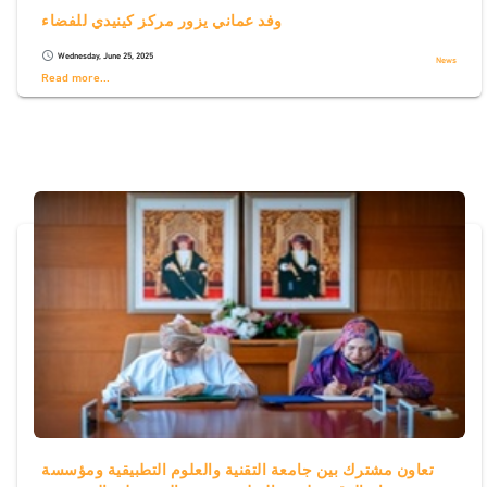
وفد عماني يزور مركز كينيدي للفضاء
Wednesday, June 25, 2025
schedule
News
Read more...
تعاون مشترك بين جامعة التقنية والعلوم التطبيقية ومؤسسة