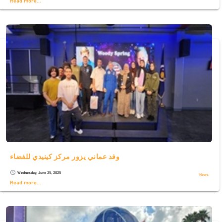
وفد عماني يزور مركز كينيدي للفضاء
Wednesday, June 25, 2025
schedule
News
Read more...