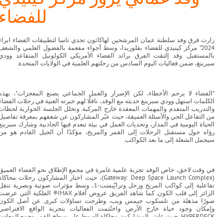
للفضاء
زارت فرق وفد سلطنة عمان المرشحين لهاكاثون تحدي ناسا لتطبيقات الفضاء ابراء
2024” مركز كينيدي للفضاء بفلوريدا، وسط أجواء مفعمة بالفضول العلمي والشغف
بالمستقبل. وقد إلتقت الفرق برائد الفضاء الأمريكي الكولونيل المتقاعد وودي
سبرينغ، ضمن فعاليات اليوم السادس من رحلتهم العلمية في الولايات المتحدة.
"الفضاء لا يرحم الأخطاء، لكن الإصرار والعمل الجماعي يصنع المعجزات"، بهذه
الكلمات استهل وودي سبرينغ حديثه مع الوفد، ناقلًا لهم خبرته الغنية في رحلات الفضاء
والتدريب المتقدم والمهمات المعقدة خارج المركبة. وتخلل الجلسة الحوارية لحظات
من التفاعل الحي والأسئلة العميقة، حيث عبّر المشاركون عن شغفهم بمعرفة تفاصيل
الحياة اليومية في المدار، وتحديات العمل في بيئة تنعدم فيها الجاذبية. وشارك سبرينغ
رؤاه حول مستقبل الرحلات إلى القمر والمريخ، مؤكدًا أن الجيل القادم هو من
سيحمل الشعلة إلى ما بعد الكواكب.
في وقت لاحق، خاض الوفد تجربة علمية غامرة في مجمع الإطلاق نحو الفضاء العميق
(Gateway: Deep Space Launch Complex)، حيث اختار المشاركون رحلات محاكاة
تفاعلية إلى كواكب المريخ وزحل وتراپّيست-1، وسط مؤثرات صوتية وبصرية تنق
الزائر إلى قلب الكون. كما شاهد الفريق عروض أفلام IMAX®️ الفلكية التي عرض
صورًا مذهلة من تلسكوب جيمس ويب، وطرحت تساؤلات كبرى عن أصل الكون
وإمكان وجود حياة خارج الأرض. واختُتمت الفعاليات بتجربة الواقع الافتراضي
HYPERDECK، حيث عاش المشاركون محاكاة الهبوط على سطح القمر وجمع المعادن