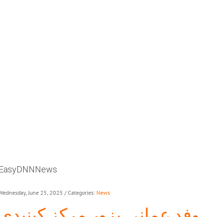
EasyDNNNews
Wednesday, June 25, 2025
/ Categories:
News
وفد عماني يزور مركز كينيدي