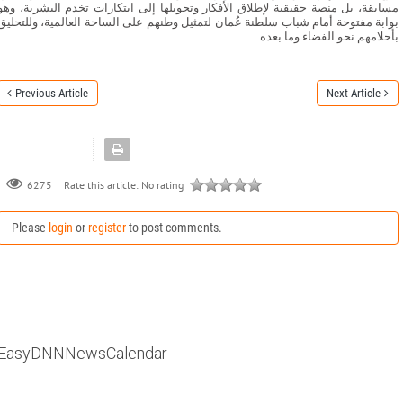
مسابقة، بل منصة حقيقية لإطلاق الأفكار وتحويلها إلى ابتكارات تخدم البشرية، وهو
بوابة مفتوحة أمام شباب سلطنة عُمان لتمثيل وطنهم على الساحة العالمية، وللتحليق
بأحلامهم نحو الفضاء وما بعده.
Previous Article
Next Article
Rate this article:
No rating
6275
Please
login
or
register
to post comments.
EasyDNNNewsCalendar