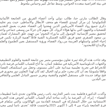
في بيئة افتراضية متعددة الحواس، وسط تفاعل كبير وحماس ملحوظ.
وقال الطالب مارتن حنا، طالب دولي وأحد أعضاء الفريق من الجامعة الألمانية
للتكنولوجيا: إن مركز كينيدي للفضاء هو متحف الأبطال والأساطير، حيث يتم تخليد
ذكرى جميع رواد الفضاء الأمريكيين الذين صعدوا إلى الفضاء. شعرت بعمق التقدير
للتضحيات والجهود التي بذلها هؤلاء الرواد، كلٌّ منهم كان جزءًا من مسعى جماعي واحد
لتحقيق مصير الإنسانية: الوصول إلى ما وراء النجوم.” من جهته، علّق المشارك لقمان
بن سعود الصقري عضو فريق الكلية العسكرية القنية قائلًا:"أهمية الزيارة تكمن في
إحياء الحلم، واستلهام العزيمة من رواد الفضاء، ورؤية المستقبل بعين الطموح والعلم
والإبداع اللامحدود.”
وقد جاءت هذه الرحلة ثمرة تعاون مؤسسي مثمر بين جامعة التقنية والعلوم التطبيقية
والجهات الدبلوماسية الأمريكية في سلطنة عُمان، ما أتاح للشباب العُماني فرصة نادرة
للانخراط في تجربة تعليمية ميدانية على أعلى مستوى، وجعل من استكشاف الفضاء
واقعًا ملموسًا بعد أن كان مجرد حلم يراود الخيال. لقد كان لهذا التعاون دور محوري في
فتح نوافذ جديدة على مستقبل العلوم والتقنية، وتعزيز جسور التبادل العلمي والثقافي
بين البلدين.
وأكدت الدكتورة فاطمة بنت ناصر الحارثية، نائب رئيس هاكاثون تحدي ناسا لتطبيقات
الفضاء – إبراء، أن الفرصة ما زالت متاحة أمام الشباب العُماني لخوض هذه التجربة
الاستثنائية من خلال المشاركة في النسخة القادمة من الهاكاثون، والتي ستُقام في
فرع الجامعة بإبراء من 4 إلى 5 أكتوبر 2025.واختتمت قائلة: “تحدي ناسا ليس مجر