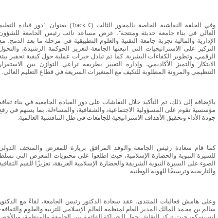
وفي الحلقة النقاشية الخاصة بالمحور الثالث (Track C) بعنوان: "دور قيادة التعلي
العالي في بناء جامعة حديثة ومنتجة"، عرض مساعد نائب رئيس الجامعة للشؤون
الإدارية والمالية تجربة جامعة التقنية والعلوم التطبيقية في مرحلة ما بعد الدمج، مع
التركيز على الاستراتيجيات التي اتبعتها الجامعة لتعزيز الحوكمة الرشيدة، والتحول
الرقمي، وتطوير الكفاءات البشرية. كما تم تبادل خبرات عملية حول كيفية تحفيز بيئة
الابتكار والتميز الأكاديمي، وإدارة التغيير بطريقة تراعي التوازن بين الاستقرار
التنظيمي والمرونة المطلوبة للتكيف مع المتغيرات السريعة في قطاع التعليم العالي.
بالإضافة إلى ذلك، تم التأكيد خلال النقاشات على دور القيادة الجامعية في بناء ثقافة
مؤسسية تقوم على المسؤولية الاجتماعية، والشفافية، والمساءلة، بما يسهم في رفع
جودة الأداء وتحقيق الأهداف الاستراتيجية للجامعات في ظل التنافسية العالمية.
كما قام سعادة رئيس الجامعة والوفد المرافق بزيارة للمعرض والمتحف الدولي
للسيرة النبوية والحضارة الإسلامية، حيث اطلعوا على محتويات المعرض التي تسلط
الضوء على السيرة النبوية الشريفة والحضارة الإسلامية العريقة، تعزيزًا للقيم الثقافية
والتاريخية وترسيخًا للهوية الوطنية.
وعلى هامش فعاليات المنتدى، عقد سعادة الدكتور رئيس الجامعة، لقاءً مع الدكتور
سالم بن محمد المالك المدير العام لمنظمة العالم الإسلامي للتربية والعلوم والثقافة -
إيسيسكو، حيث تركز النقاش حول الشراكة القائمة بين الجامعة والمنظمة، وبالأخص