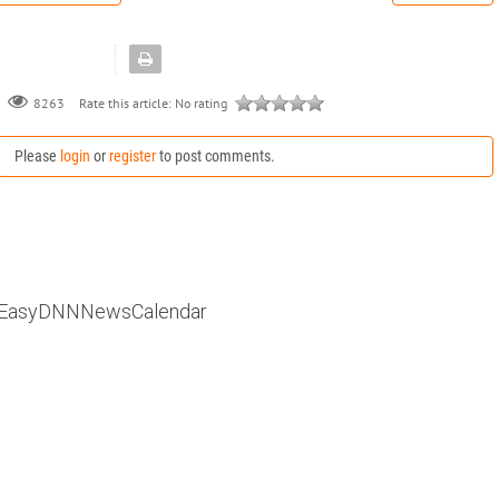
Rate this article:
No rating
8263
Please
login
or
register
to post comments.
EasyDNNNewsCalendar