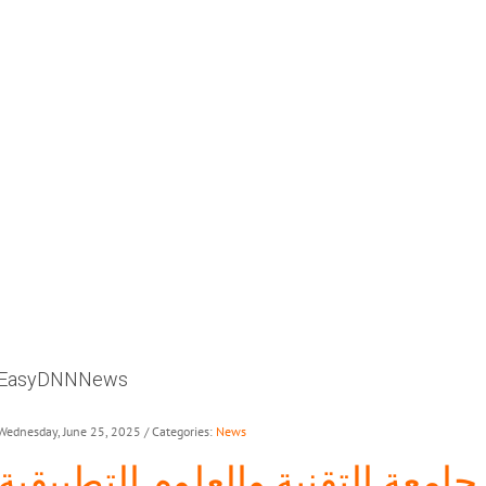
EasyDNNNews
Wednesday, June 25, 2025
/ Categories:
News
جامعة التقنية والعلوم التطبيقية