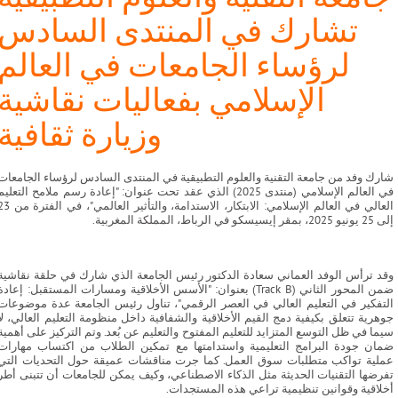
تشارك في المنتدى السادس
لرؤساء الجامعات في العالم
الإسلامي بفعاليات نقاشية
وزيارة ثقافية
شارك وفد من جامعة التقنية والعلوم التطبيقية في المنتدى السادس لرؤساء الجامعات
في العالم الإسلامي (منتدى 2025) الذي عقد تحت عنوان: "إعادة رسم ملامح التعليم
العالي في العالم الإسلامي: الابتكار، الاستدامة، والتأثير العالمي"
إلى 25 يونيو 2025، بمقر إيسيسكو في الرباط، المملكة المغربية.
وقد ترأس الوفد العماني سعادة الدكتور رئيس الجامعة الذي شارك في حلقة نقاشية
ضمن المحور الثاني (Track B) بعنوان: "الأسس الأخلاقية ومسارات المستقبل: إعادة
التفكير في التعليم العالي في العصر الرقمي"، تناول رئيس الجامعة عدة موضوعات
جوهرية تتعلق بكيفية دمج القيم الأخلاقية والشفافية داخل منظومة التعليم العالي، لا
سيما في ظل التوسع المتزايد للتعليم المفتوح والتعليم عن بُعد. وتم التركيز على أهمية
ضمان جودة البرامج التعليمية واستدامتها مع تمكين الطلاب من اكتساب مهارات
عملية تواكب متطلبات سوق العمل. كما جرت مناقشات عميقة حول التحديات التي
تفرضها التقنيات الحديثة مثل الذكاء الاصطناعي، وكيف يمكن للجامعات أن تتبنى أطر
أخلاقية وقوانين تنظيمية تراعي هذه المستجدات.