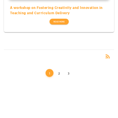
A workshop on Fostering Creativity and Innovation in
Teaching and Curriculum Delivery
READ MORE
RSS
rss_feed
1
2
3