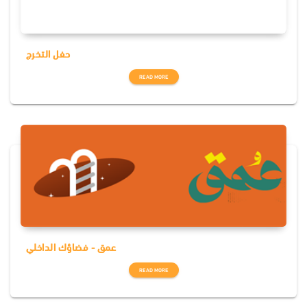
حفل التخرج
READ MORE
عمق - فضاؤك الداخلي
READ MORE