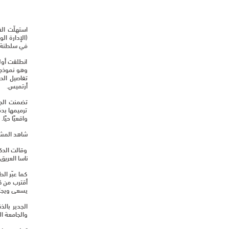
في سلطنة عُ
انطلقت أولى
تفاصيل الح
أرتميس.
تضمنت الجو
ترميمها بدق
واقعيًا حيًا
شاهد المشار
وقالت الدكت
ناسا العريق
كما عبّر ال
أقترب من كب
يسعى ويجت
الجدير بال
والجامعة ال