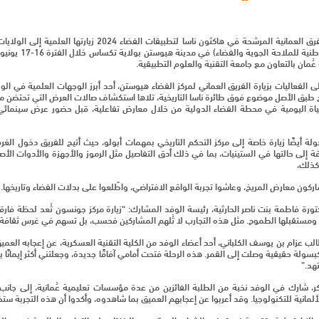
استهلّت الفرق العمانية المرشحة في هاكثون ناسا
مان بالتعاون مع جامعة التقنية والعلوم التطبيقية.
 الفعاليات بزيارة الفريق العماني لمركز الفضاء هيوستن، أحد أبرز الوجهات العلمية في ال
ياة اليومية في محطة الفضاء الدولية من خلال معارض تفاعلية، قبل حضور عرض سينمائي بعن
لة أيضًا زيارة خاصة إلى مركز التحكم التاريخي بمهمات أبولو، حيث أتيح للفريق دخول ا
ة إلى حالتها في الستينيات، بما في ذلك أدق التفاصيل مثل الرموز والأجهزة والأدوات الأص
. كذلك،
كون معارض المريخ، وعاشوا تجربة الواقع الافتراضي، واطّلعوا على بدلات الفضاء وتاريخها.
ورة فاطمة بنت ناصر الحارثية، رئيسة الوفد المشارك: “زيارة مركز جونسون تُعد لحظة فارقة
 ومستقبلها الطموح. مثل هذه التجارب لا تُلهم المشاركين فحسب، بل تسهم في غرس ثقافة الا
طالب عزام بن يوسف الكلباني، أحد أعضاء الوفد من الكلية التقنية العسكرية، عن إعجابه العميق 
سولة حقيقية وصلت إلى القمر. هذه الرحلة فتحت أمامي آفاقًا جديدة، وجعلتني أكثر إيمانًا
هد.”
ذكر، شارك في الوفد نخبة من الطلبة الفائزين من عدة مؤسسات تعليمية عُمانية، إلى جانب 
ألمانية للتكنولوجيا. وقد أعربوا عن إعجابهم العميق بما شاهدوه، وأكدوا أن هذه التجربة 