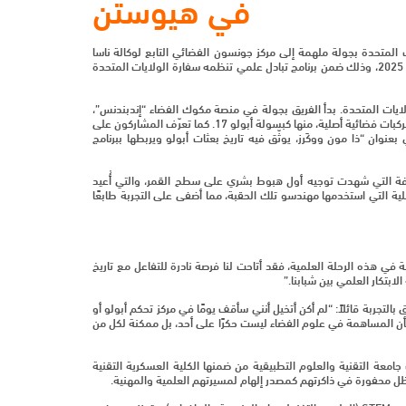
في هيوستن
 لتطبيقات الفضاء 2024 زيارتها العلمية إلى الولايات المتحدة بجولة ملهمة إلى مركز جونسون الفضائي التابع لوكالة ناسا
(الإدارة الوطنية للملاحة الجوية والفضاء) في مدينة هيوستن بولاية تكساس خلال الفترة 16-17 يونيو 2025، وذلك ضمن برنامج تبادل علمي تنظمه سفارة الولايات المتحدة
ولايات المتحدة. بدأ الفريق بجولة في منصة مكوك الفضاء “إندبندنس”،
وهو نموذج طبق الأصل موضوع فوق طائرة ناسا التاريخية، تلاها استكشاف صالات العرض التي تحتضن مركبات فضائية أصلية، منها كبسولة أبولو 17. كما تعرّف المشاركون على
وان “ذا مون ووكَرز، يوثّق فيه تاريخ بعثات أبولو ويربطها ببرنامج
لغرفة التي شهدت توجيه أول هبوط بشري على سطح القمر، والتي أُعيد
لية التي استخدمها مهندسو تلك الحقبة، مما أضفى على التجربة طابعًا
 في هذه الرحلة العلمية، فقد أتاحت لنا فرصة نادرة للتفاعل مع تاريخ
بتكار العلمي بين شبابنا.”
بالتجربة قائلاً: “لم أكن أتخيل أنني سأقف يومًا في مركز تحكم أبولو أو
 بأن المساهمة في علوم الفضاء ليست حكرًا على أحد، بل ممكنة لكل من
جامعة التقنية والعلوم التطبيقية من ضمنها الكلية العسكرية التقنية
ستظل محفورة في ذاكرتهم كمصدر إلهام لمسيرتهم العلمية والمهنية.