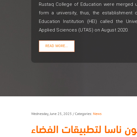
Rustaq College of Education were merged u
form a university, thus, the establishment
Education Institution (HEI) called the Uni
Applied Sciences (UTAS) on August 2020.
READ MORE...
Wednesday, June 25, 2025
/ Categories:
News
ون ناسا لتطبيقات الفضاء