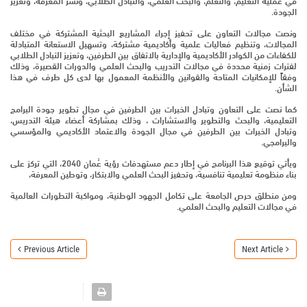
في عملية التعليم، والتعلم، والبحث العلمي، والتبادل الطلابي، ونشر المعرفة، وتعزيز
الجودة.
ونصت مجالات التعاون على تحفيز إجراء المشاريع البحثية المشتركة في مختلف
المجالات، وتنظيم فعاليات علمية وأكاديمية مشتركة، وتسهيل الاستعانة المتبادلة
للكفاءات من الكوادر الأكاديمية والإدارية بالاتفاق بين الطرفين، وتعزيز التبادل الطلابي
لفترات زمنية محددة في مجالات التدريب والبحث العلمي والدورات القصيرة، وذلك
وفقاً للإمكانيات المتاحة والقوانين والأنظمة المعمول بها لدى كل طرف في هذا
الشأن.
كما نصت على التعاون وتبادل الخبرات بين الطرفين في مجال تطوير جودة البرامج
التعليمية، والبحث والتطوير والاستشارات ، وذلك بمشاركة أعضاء هيئة التدريس،
وتبادل الخبرات بين الطرفين في مجال الجودة والاعتماد الأكاديمي والمؤسسي
والبرامجي.
ويأتي توقيع هذا البرنامج في إطار دعم مستهدفات رؤية عُمان 2040، التي تركز على
بناء منظومة تعليمية تنافسية، وتحفيز البحث العلمي والابتكار، وتوطين المعرفة،
ومن منطلق حرص الجامعة على تكامل الجهود الوطنية، ومواكبة التطورات العالمية
في مجالات التعليم والبحث العلمي.
Previous Article
Next Article