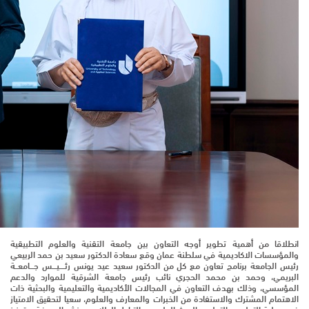
انطلاقا من أهمية تطوير أوجه التعاون بين جامعة التقنية والعلوم التطبيقية
والمؤسسات الاكاديمية في سلطنة عمان وقع سعادة الدكتور سعيد بن حمد الربيعي
رئيس الجامعة برنامج تعاون مع كل من الدكتور سعيد عيد يونس رئــــيـــس جـــامعــة
البريمي، وحمد بن محمد الحجري نائب رئيس جامعة الشرقية للموارد والدعم
المؤسسي، وذلك بهدف التعاون في المجالات الأكاديمية والتعليمية والبحثية ذات
الاهتمام المشترك والاستفادة من الخبرات والمعارف والعلوم، سعيا لتحقيق الامتياز